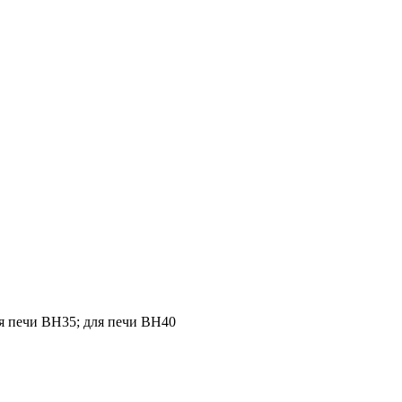
ля печи ВH35; для печи ВH40