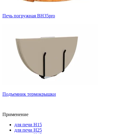
Печь погружная ВН35pro
Подъемник термокрышки
Применение
для печи H15
для печи H25